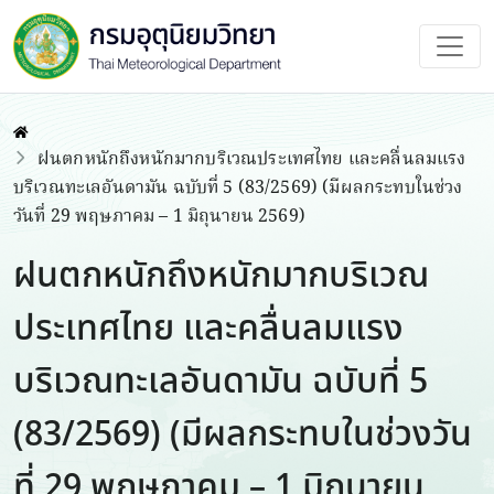
ฝนตกหนักถึงหนักมากบริเวณประเทศไทย และคลื่นลมแรง
บริเวณทะเลอันดามัน ฉบับที่ 5 (83/2569) (มีผลกระทบในช่วง
วันที่ 29 พฤษภาคม – 1 มิถุนายน 2569)
ฝนตกหนักถึงหนักมากบริเวณ
ประเทศไทย และคลื่นลมแรง
บริเวณทะเลอันดามัน ฉบับที่ 5
(83/2569) (มีผลกระทบในช่วงวัน
ที่ 29 พฤษภาคม – 1 มิถุนายน