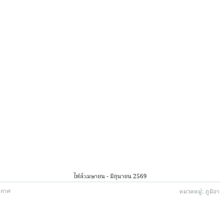
ไฟล์:
เมษายน - มิถุนายน 2569
ากาศ
หมวดหมู่:
ภูมิอ