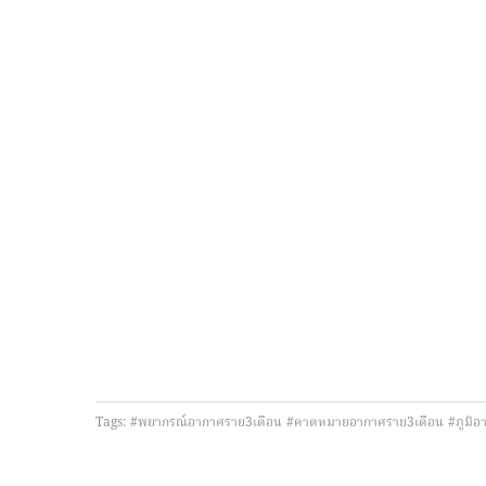
Tags:
#พยากรณ์อากาศราย3เดือน
#คาดหมายอากาศราย3เดือน
#ภูมิอ