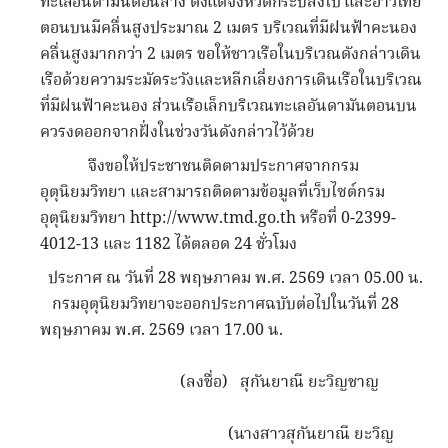
ทะเลอันดามันตอนล่าง ตั้งแต่จังหวัดกระบี่ลงไป และอ่าวไทย
ตอนบนมีคลื่นสูงประมาณ 2 เมตร บริเวณที่มีฝนฟ้าคะนอง
คลื่นสูงมากกว่า 2 เมตร ขอให้ชาวเรือในบริเวณดังกล่าวเดิน
เรือด้วยความระมัดระวังและหลีกเลี่ยงการเดินเรือในบริเวณ
ที่มีฝนฟ้าคะนอง ส่วนเรือเล็กบริเวณทะเลอันดามันตอนบน
ควรงดออกจากฝั่งในช่วงวันดังกล่าวไว้ด้วย
จึงขอให้ประชาชนติดตามประกาศจากกรม
อุตุนิยมวิทยา และสามารถติดตามข้อมูลที่เว็บไซต์กรม
อุตุนิยมวิทยา
http://www.tmd.go.th
หรือที่
0-2399-
4012-13
และ
1182
ได้ตลอด
24
ชั่วโมง
ประกาศ ณ วันที่ 28 พฤษภาคม พ.ศ. 2569 เวลา 05.00 น.
กรมอุตุนิยมวิทยาจะออกประกาศฉบับต่อไปในวันที่ 28
พฤษภาคม พ.ศ. 2569 เวลา 17.00 น.
(ลงชื่อ) สุกันยาณี ยะวิญชาญ
(นางสาวสุกันยาณี ยะวิญ