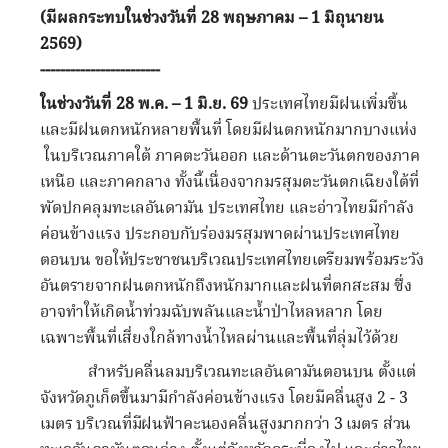
(
มีผลกระทบในช่วงวันที่ 28 พฤษภาคม – 1 มิถุนายน
2569
)
------------------------
ในช่วงวันที่ 28 พ
.
ค
. – 1
มิ.ย.
69
ประเทศไทยมีฝนเพิ่มขึ้น
และมีฝนตกหนักหลายพื้นที่ โดยมีฝนตกหนักมากบางแห่ง
ในบริเวณภาคใต้ ภาคตะวันออก และด้านตะวันตกของภาค
เหนือ และภาคกลาง ทั้งนี้เนื่องจากมรสุมตะวันตกเฉียงใต้ที่
พัดปกคลุมทะเลอันดามัน ประเทศไทย และอ่าวไทยมีกำลัง
ค่อนข้างแรง ประกอบกับร่องมรสุมพาดผ่านประเทศไทย
ตอนบน
ขอให้ประชาชนบริเวณประเทศไทยเตรียมพร้อมระวัง
อันตราย
จากฝนตกหนักถึงหนักมากและฝนที่ตกสะสม ซึ่ง
อาจทำให้เกิดน้ำท่วมฉับพลัน
และน้ำป่าไหลหลาก โดย
เฉพาะพื้นที่เสี่ยงใกล้ทางน้ำไหลผ่านและพื้นที่ลุ่มไว้ด้วย
สำหรับคลื่นลมบริเวณทะเลอันดามันตอนบน ตั้งแต่
จังหวัดภูเก็ตขึ้นมามีกำลังค่อนข้างแรง โดย
มีคลื่นสูง 2 - 3
เมตร บริเวณที่มีฝนฟ้าคะนองคลื่นสูงมากกว่า 3 เมตร ส่วน