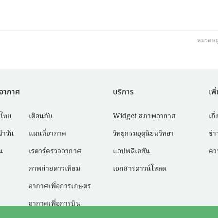
หมวดหมู
พอากาศ
บริการ
เพิ
ไทย
เตือนภัย
Widget สภาพอากาศ
เกี
ำวัน
แผนที่อากาศ
วิทยุกรมอุตุนิยมวิทยา
ข่
น
เรดาร์ตรวจอากาศ
แอปพลิเคชัน
ควา
ภาพถ่ายดาวเทียม
เอกสารดาวน์โหลด
อากาศเพื่อการเกษตร
อากาศเพื่อการบิน